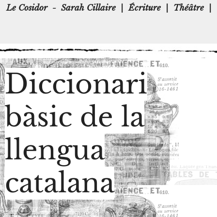
Le Cosidor
-
Sarah Cillaire
|
Écriture
|
Théâtre
|
Diccionari
bàsic de la
llengua
catalana