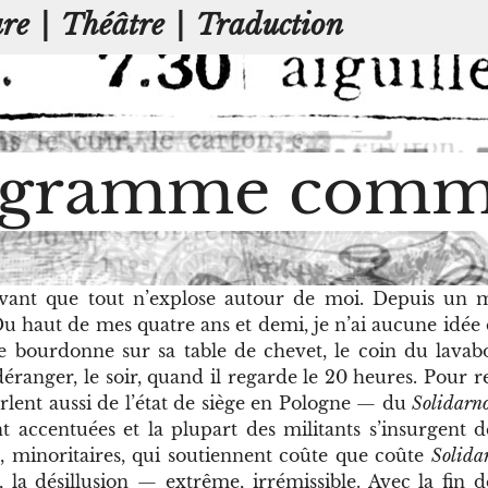
ure
|
Théâtre
|
Traduction
rogramme com
avant que tout n’explose autour de moi. Depuis un 
ut de mes quatre ans et demi, je n’ai aucune idée de 
e bourdonne sur sa table de chevet, le coin du lavabo
 déranger, le soir, quand il regarde le 20 heures. Pour r
rlent aussi de l’état de siège en Pologne — du
Solidarn
 accentuées et la plupart des militants s’insurgent de
ux, minoritaires, qui soutiennent coûte que coûte
Solida
 la désillusion — extrême, irrémissible. Avec la fin d