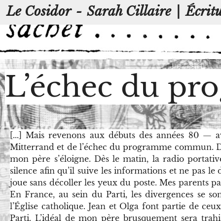
Le Cosidor
-
Sarah Cillaire
|
Écrit
L’échec du p
[...] Mais revenons aux débuts des années 80 — 
Mitterrand et de l’échec du programme commun. Du ha
mon père s’éloigne. Dès le matin, la radio portativ
silence afin qu’il suive les informations et ne pas le
joue sans décoller les yeux du poste. Mes parents pa
En France, au sein du Parti, les divergences se sont
l’Église catholique. Jean et Olga font partie de ce
Parti. L’idéal de mon père brusquement sera trahi,