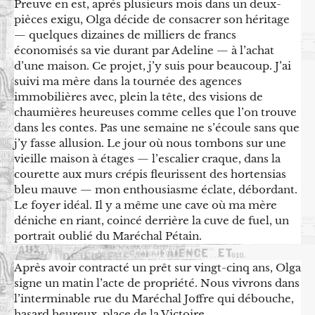
Preuve en est, après plusieurs mois dans un deux-
pièces exigu, Olga décide de consacrer son héritage
— quelques dizaines de milliers de francs
économisés sa vie durant par Adeline — à l’achat
d’une maison. Ce projet, j’y suis pour beaucoup. J’ai
suivi ma mère dans la tournée des agences
immobilières avec, plein la tête, des visions de
chaumières heureuses comme celles que l’on trouve
dans les contes. Pas une semaine ne s’écoule sans que
j’y fasse allusion. Le jour où nous tombons sur une
vieille maison à étages — l’escalier craque, dans la
courette aux murs crépis fleurissent des hortensias
bleu mauve — mon enthousiasme éclate, débordant.
Le foyer idéal. Il y a même une cave où ma mère
déniche en riant, coincé derrière la cuve de fuel, un
portrait oublié du Maréchal Pétain.
Après avoir contracté un prêt sur vingt-cinq ans, Olga
signe un matin l’acte de propriété. Nous vivrons dans
l’interminable rue du Maréchal Joffre qui débouche,
hasard heureux, place de la Victoire.