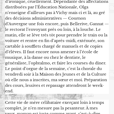
d’ironique, cruellement. Dépendante des affectations
distribuées par l’Éducation Nationale, Olga
n’enseigne d’ailleurs pas à Vichy mais ci et là, au gré
des décisions administratives — Cournon
d’Auvergne une fois encore, puis Bellerive, Gannat —
le rectorat l’envoyant près ou loin, à la louche. Le
matin, elle se lève très tôt pour prendre le train ou la
voiture et rentre en fin d’après-midi, exténuée, son
cartable à soufflets chargé de manuels et de copies
d’élèves. II faut encore nous amener à l’école de
musique, à la danse ou chez le dentiste, le
généraliste, l’ophtalmo, et faire les courses du dîner.
Le point d’orgue de la semaine, c’est la chorale du
vendredi soir à la Maison des Jeunes et de la Culture
où elle nous a inscrites, ma sœur et moi. Préparation
des cours, lessives et repassage attendront le week-
end.
Cette vie de mère célibataire exerçant loin à temps
complet, je n’en mesure pas la pesanteur. À mes
yeux, maman est juste comme avant, c’est-à-dire