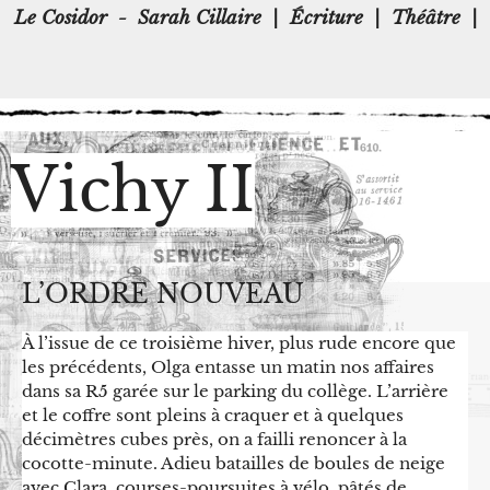
Le Cosidor
-
Sarah Cillaire
|
Écriture
|
Théâtre
|
Vichy II
L’ORDRE NOUVEAU
À l’issue de ce troisième hiver, plus rude encore que
les précédents, Olga entasse un matin nos affaires
dans sa R5 garée sur le parking du collège. L’arrière
et le coffre sont pleins à craquer et à quelques
décimètres cubes près, on a failli renoncer à la
cocotte-minute. Adieu batailles de boules de neige
avec Clara, courses-poursuites à vélo, pâtés de